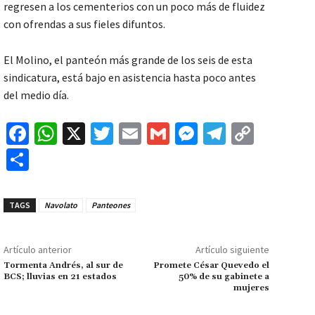
regresen a los cementerios con un poco más de fluidez
con ofrendas a sus fieles difuntos.
El Molino, el panteón más grande de los seis de esta
sindicatura, está bajo en asistencia hasta poco antes
del medio día.
Fa
W
X
T
E
G
M
Te
C
ce
h
wi
m
m
es
le
o
C
b
at
tt
ai
ai
se
gr
p
o
o
sA
er
l
l
n
a
y
m
TAGS
Navolato
Panteones
o
p
ge
m
Li
p
k
p
r
n
ar
Artículo anterior
Artículo siguiente
k
tir
Tormenta Andrés, al sur de
Promete César Quevedo el
BCS; lluvias en 21 estados
50% de su gabinete a
mujeres