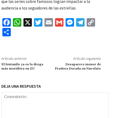
que las series sobre famosos logran impactar a la
audiencia a los seguidores de las estrellas.
Fa
W
X
T
E
G
M
Te
C
ce
h
wi
m
m
es
le
o
C
b
at
tt
ai
ai
se
gr
p
o
o
sA
er
l
l
n
a
y
m
o
p
ge
m
Li
p
Artículo anterior
Artículo siguiente
k
p
r
n
ar
El fentanilo ya es la droga
Desaparece menor de
más mortífera en EU
Pradera Dorada en Navolato
k
tir
DEJA UNA RESPUESTA