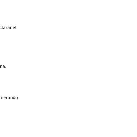
larar el
na.
generando