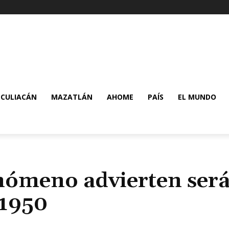
CULIACÁN
MAZATLÁN
AHOME
PAÍS
EL MUNDO
enómeno advierten será
 1950