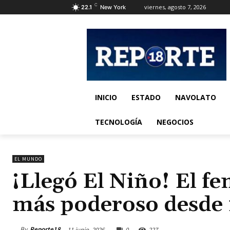
C
viernes, agosto 7, 2026
22.1
New York
INICIO
ESTADO
NAVOLATO
TECNOLOGÍA
NEGOCIOS
EL MUNDO
¡Llegó El Niño! El f
más poderoso desde
By
Reporte18
11 junio, 2026
0
227