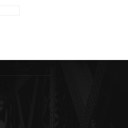
Sitio
web: