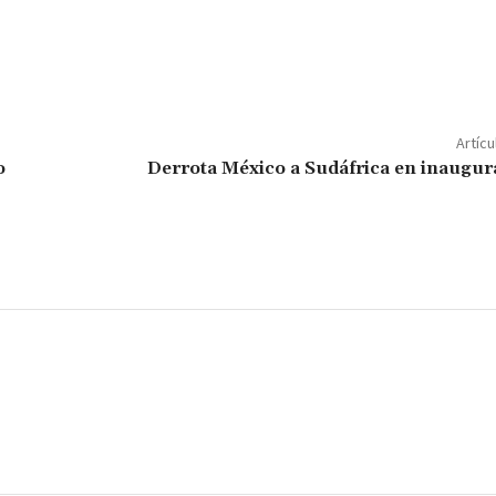
C
o
m
p
ar
Artícu
ir
o
Derrota México a Sudáfrica en inaugur