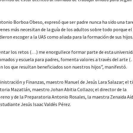
ntonio Borboa Obeso, expresó que ser padre nunca ha sido una tare
óvenes más necesitan de la guía de los adultos sobre todo porque e
dieron escoger a la UAS como aliada para la formación de sus hijos
ntar los retos (…) me enorgullece formar parte de esta universida
mados y escuela para padres, fomenta valores a través del arte 
ón los que resultan beneficiados son nuestros hijos”, manifestó.
istración y Finanzas, maestro Manuel de Jesús Lara Salazar; el ti
toria Mazatlán, maestro Johan Abitia Collazo; el director de la
eno y de la Preparatoria Antonio Rosales, la maestra Zenaida Aí
studiante Jesús Isaac Valdés Pérez.
C
o