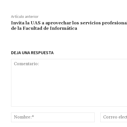
b
at
tt
ai
ai
se
gr
p
o
sA
er
l
l
n
a
y
Artículo anterior
o
p
ge
m
Li
Invita la UAS a aprovechar los servicios profesiona
de la Facultad de Informática
k
p
r
n
t
k
DEJA UNA RESPUESTA
Comentario:
Nombre:*