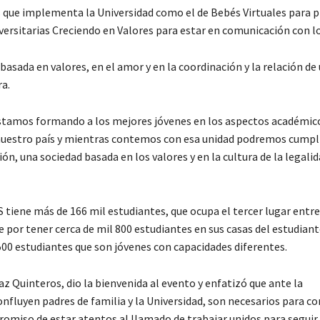
s que implementa la Universidad como el de Bebés Virtuales para p
ersitarias Creciendo en Valores para estar en comunicación con lo
basada en valores, en el amor y en la coordinación y la relación de
ra.
 estamos formando a los mejores jóvenes en los aspectos académic
e nuestro país y mientras contemos con esa unidad podremos cumpl
 una sociedad basada en los valores y en la cultura de la legalida
 tiene más de 166 mil estudiantes, que ocupa el tercer lugar entr
e por tener cerca de mil 800 estudiantes en sus casas del estudian
500 estudiantes que son jóvenes con capacidades diferentes.
az Quinteros, dio la bienvenida al evento y enfatizó que ante la
fluyen padres de familia y la Universidad, son necesarios para con
romiso de estar atentos al llamado de trabajar unidos para seguir