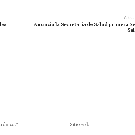
m
p
Artícu
ar
les
Anuncia la Secretaría de Salud primera 
Sa
ir
Correo
electrónico:*