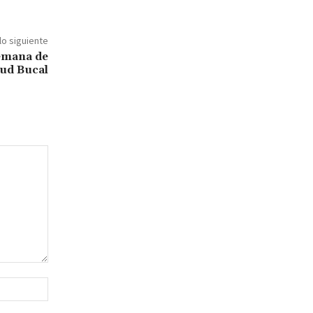
lo siguiente
Semana de
lud Bucal
Sitio
web: