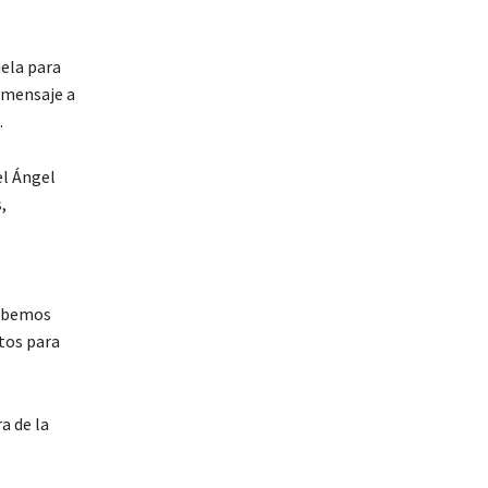
uela para
l mensaje a
.
el Ángel
,
debemos
tos para
a de la