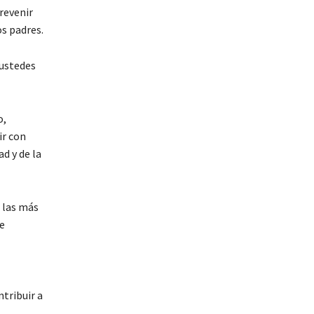
revenir
s padres.
 ustedes
o,
ir con
d y de la
e las más
te
tribuir a