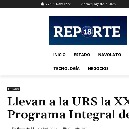
C
viernes, agosto 7, 2026
22.1
New York
INICIO
ESTADO
NAVOLATO
TECNOLOGÍA
NEGOCIOS
ESTADO
Llevan a la URS la X
Programa Integral d
By
Reporte18
5 abril, 2019
0
247