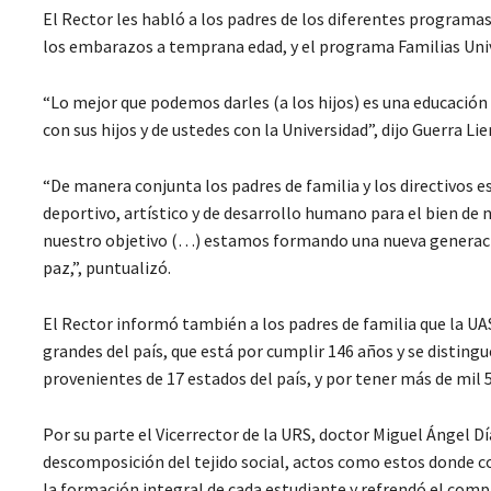
El Rector les habló a los padres de los diferentes programa
los embarazos a temprana edad, y el programa Familias Univ
“Lo mejor que podemos darles (a los hijos) es una educación 
con sus hijos y de ustedes con la Universidad”, dijo Guerra Lie
“De manera conjunta los padres de familia y los directivos
deportivo, artístico y de desarrollo humano para el bien d
nuestro objetivo (…) estamos formando una nueva generación,
paz,”, puntualizó.
El Rector informó también a los padres de familia que la UAS
grandes del país, que está por cumplir 146 años y se distingu
provenientes de 17 estados del país, y por tener más de mil 
Por su parte el Vicerrector de la URS, doctor Miguel Ángel Dí
descomposición del tejido social, actos como estos donde con
la formación integral de cada estudiante y refrendó el comp