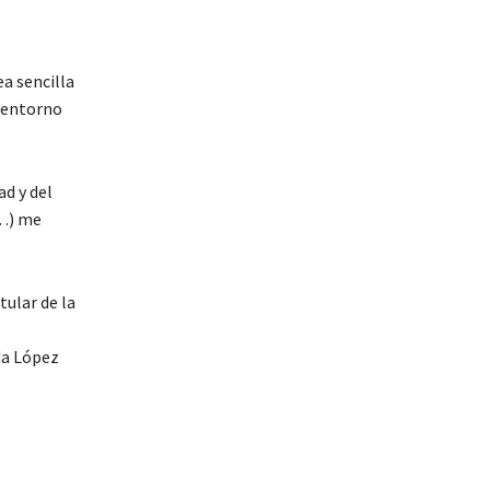
a sencilla
l entorno
.
d y del
(…) me
tular de la
da López