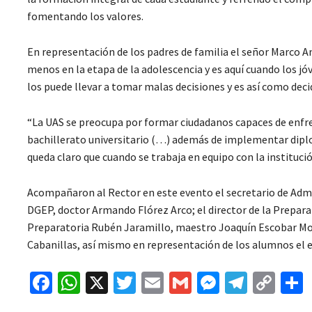
fomentando los valores.
En representación de los padres de familia el señor Marco A
menos en la etapa de la adolescencia y es aquí cuando los j
los puede llevar a tomar malas decisiones y es así como deci
“La UAS se preocupa por formar ciudadanos capaces de enfre
bachillerato universitario (…) además de implementar diplo
queda claro que cuando se trabaja en equipo con la instituci
Acompañaron al Rector en este evento el secretario de Admin
DGEP, doctor Armando Flórez Arco; el director de la Prepara
Preparatoria Rubén Jaramillo, maestro Joaquín Escobar Mor
Cabanillas, así mismo en representación de los alumnos el e
Fa
W
X
T
E
G
M
Te
C
ce
h
wi
m
m
es
le
o