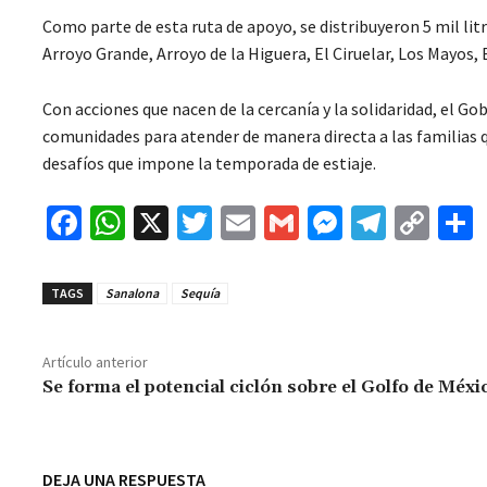
Como parte de esta ruta de apoyo, se distribuyeron 5 mil li
Arroyo Grande, Arroyo de la Higuera, El Ciruelar, Los Mayos, 
Con acciones que nacen de la cercanía y la solidaridad, el Go
comunidades para atender de manera directa a las familias 
desafíos que impone la temporada de estiaje.
Fa
W
X
T
E
G
M
Te
C
ce
h
wi
m
m
es
le
o
b
at
tt
ai
ai
se
gr
p
TAGS
Sanalona
Sequía
o
sA
er
l
l
n
a
y
o
p
ge
m
Li
Artículo anterior
k
p
r
n
t
Se forma el potencial ciclón sobre el Golfo de Méxi
k
DEJA UNA RESPUESTA