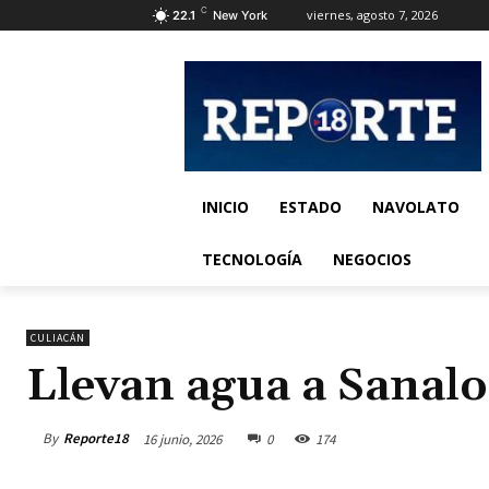
C
viernes, agosto 7, 2026
22.1
New York
INICIO
ESTADO
NAVOLATO
TECNOLOGÍA
NEGOCIOS
CULIACÁN
Llevan agua a Sanalo
By
Reporte18
16 junio, 2026
0
174