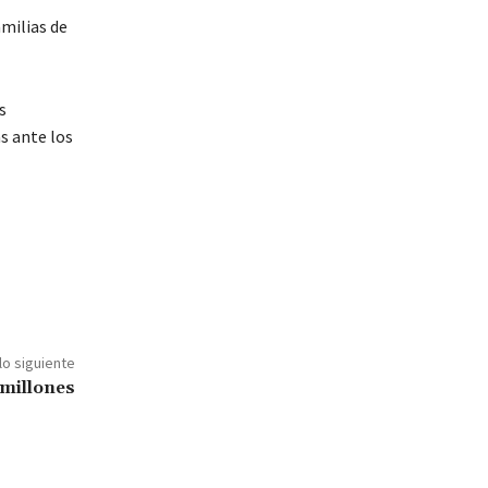
amilias de
s
s ante los
lo siguiente
 millones