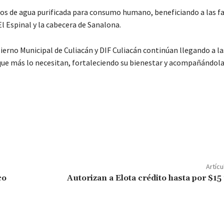
tros de agua purificada para consumo humano, beneficiando a las f
El Espinal y la cabecera de Sanalona.
bierno Municipal de Culiacán y DIF Culiacán continúan llegando a la
que más lo necesitan, fortaleciendo su bienestar y acompañándola
C
o
m
p
ar
Artícu
ir
co
Autorizan a Elota crédito hasta por $15