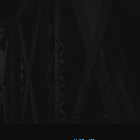
By: @JD Rmz