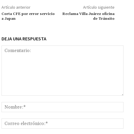
o
p
ge
m
Li
p
Artículo anterior
Artículo siguiente
k
p
r
n
ar
Corta CFE por error servicio
Reclama Villa Juárez oficina
a Japan
de Tránsito
k
tir
DEJA UNA RESPUESTA
Comentario:
Nomb
Corr
elect