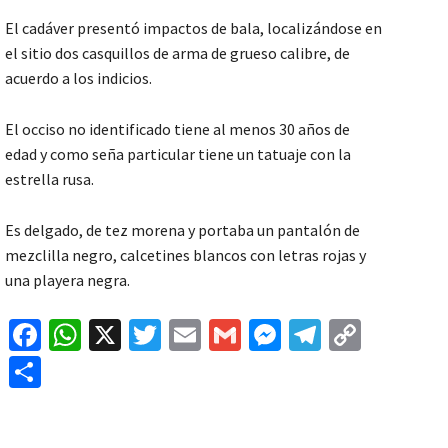
El cadáver presentó impactos de bala, localizándose en
el sitio dos casquillos de arma de grueso calibre, de
acuerdo a los indicios.
El occiso no identificado tiene al menos 30 años de
edad y como seña particular tiene un tatuaje con la
estrella rusa.
Es delgado, de tez morena y portaba un pantalón de
mezclilla negro, calcetines blancos con letras rojas y
una playera negra.
Fa
W
X
T
E
G
M
Te
C
ce
h
wi
m
m
es
le
o
C
b
at
tt
ai
ai
se
gr
p
o
o
sA
er
l
l
n
a
y
m