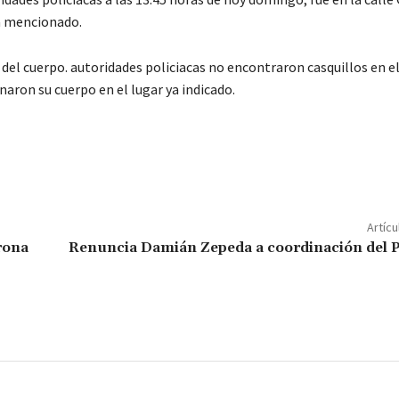
ya mencionado.
del cuerpo. autoridades policiacas no encontraron casquillos en el
aron su cuerpo en el lugar ya indicado.
C
o
m
p
Artícu
ar
rona
Renuncia Damián Zepeda a coordinación del P
ir