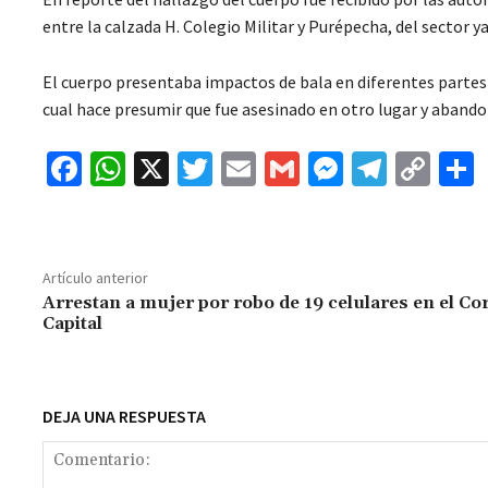
entre la calzada H. Colegio Militar y Purépecha, del sector 
El cuerpo presentaba impactos de bala en diferentes partes 
cual hace presumir que fue asesinado en otro lugar y abandon
Fa
W
X
T
E
G
M
Te
C
ce
h
wi
m
m
es
le
o
b
at
tt
ai
ai
se
gr
p
o
sA
er
l
l
n
a
y
Artículo anterior
o
p
ge
m
Li
Arrestan a mujer por robo de 19 celulares en el Co
Capital
k
p
r
n
t
k
DEJA UNA RESPUESTA