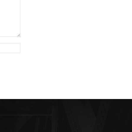
Sitio
web: