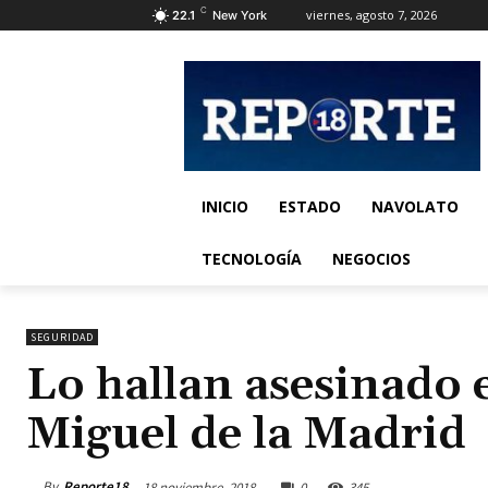
C
viernes, agosto 7, 2026
22.1
New York
INICIO
ESTADO
NAVOLATO
TECNOLOGÍA
NEGOCIOS
SEGURIDAD
Lo hallan asesinado e
Miguel de la Madrid
By
Reporte18
18 noviembre, 2018
0
345