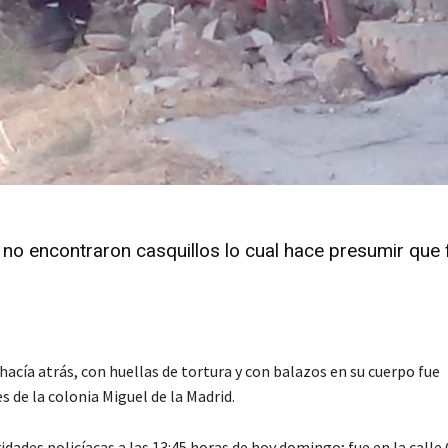
no encontraron casquillos lo cual hace presumir que 
cía atrás, con huellas de tortura y con balazos en su cuerpo fue
s de la colonia Miguel de la Madrid.
idades policíacas a las 13:45 horas de hoy domingo; fue en la calle