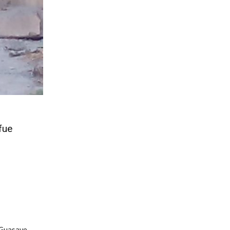
fue
 Guasave