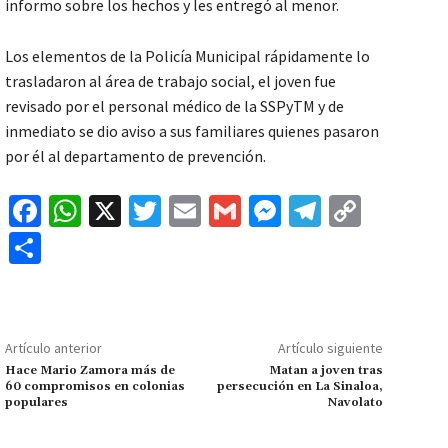
informo sobre los hechos y les entregó al menor.
Los elementos de la Policía Municipal rápidamente lo
trasladaron al área de trabajo social, el joven fue
revisado por el personal médico de la SSPyTM y de
inmediato se dio aviso a sus familiares quienes pasaron
por él al departamento de prevención.
Fa
W
X
T
E
G
M
Te
C
ce
h
wi
m
m
es
le
o
C
b
at
tt
ai
ai
se
gr
p
o
o
sA
er
l
l
n
a
y
m
o
p
ge
m
Li
p
Artículo anterior
Artículo siguiente
k
p
r
n
ar
Hace Mario Zamora más de
Matan a joven tras
60 compromisos en colonias
persecución en La Sinaloa,
k
tir
populares
Navolato