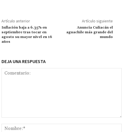
o
o
sA
er
l
l
n
a
y
m
o
p
ge
m
Li
p
Artículo anterior
Artículo siguiente
k
p
r
n
ar
Inflación baja a 6.35% en
Anuncia Culiacán el
septiembre tras tocar en
aguachile más grande del
k
tir
agosto su mayor nivel en 16
mundo
años
DEJA UNA RESPUESTA
Comentario:
Nomb