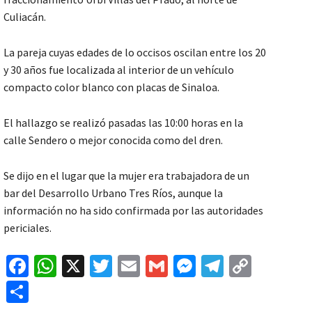
Culiacán.
La pareja cuyas edades de lo occisos oscilan entre los 20
y 30 años fue localizada al interior de un vehículo
compacto color blanco con placas de Sinaloa.
El hallazgo se realizó pasadas las 10:00 horas en la
calle Sendero o mejor conocida como del dren.
Se dijo en el lugar que la mujer era trabajadora de un
bar del Desarrollo Urbano Tres Ríos, aunque la
información no ha sido confirmada por las autoridades
periciales.
Fa
W
X
T
E
G
M
Te
C
ce
h
wi
m
m
es
le
o
C
b
at
tt
ai
ai
se
gr
p