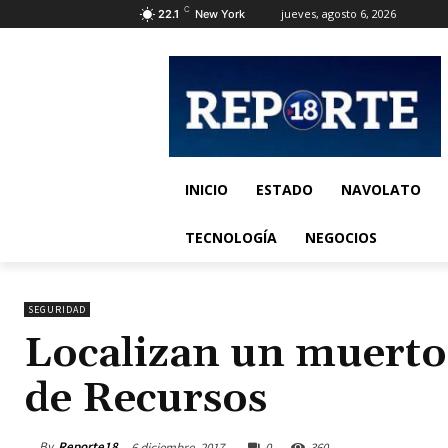
C
jueves, agosto 6, 2026
22.1
New York
INICIO
ESTADO
NAVOLATO
TECNOLOGÍA
NEGOCIOS
SEGURIDAD
Localizan un muerto 
de Recursos
By
Reporte18
6 diciembre, 2017
0
360