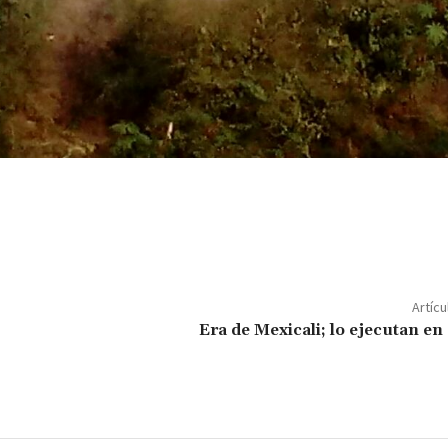
C
o
m
p
Artícu
ar
Era de Mexicali; lo ejecutan e
ir