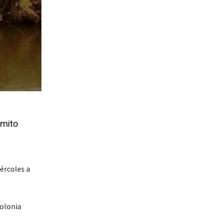
lmito
ércoles a
colonia