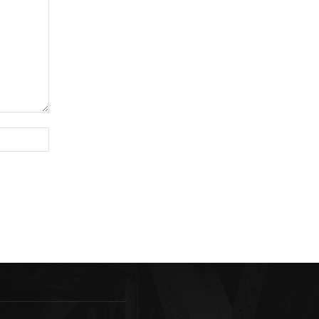
Sitio
web: