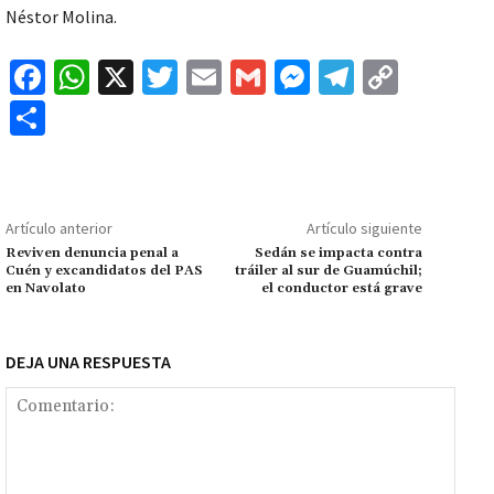
Néstor Molina.
Fa
W
X
T
E
G
M
Te
C
ce
h
wi
m
m
es
le
o
C
b
at
tt
ai
ai
se
gr
p
o
o
sA
er
l
l
n
a
y
m
o
p
ge
m
Li
p
Artículo anterior
Artículo siguiente
k
p
r
n
ar
Reviven denuncia penal a
Sedán se impacta contra
Cuén y excandidatos del PAS
tráiler al sur de Guamúchil;
k
tir
en Navolato
el conductor está grave
DEJA UNA RESPUESTA