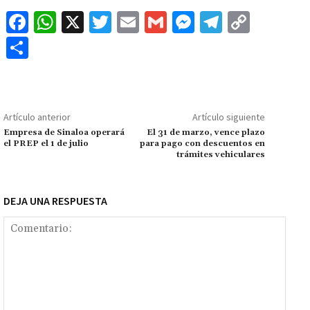
Fa
W
X
T
E
G
M
Te
C
ce
h
wi
m
m
es
le
o
C
b
at
tt
ai
ai
se
gr
p
o
o
sA
er
l
l
n
a
y
m
o
p
ge
m
Li
p
Artículo anterior
Artículo siguiente
k
p
r
n
ar
Empresa de Sinaloa operará
El 31 de marzo, vence plazo
el PREP el 1 de julio
para pago con descuentos en
k
tir
trámites vehiculares
DEJA UNA RESPUESTA