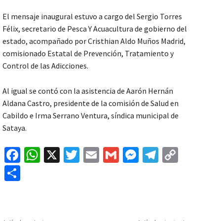
El mensaje inaugural estuvo a cargo del Sergio Torres
Félix, secretario de Pesca Y Acuacultura de gobierno del
estado, acompañado por Cristhian Aldo Muños Madrid,
comisionado Estatal de Prevención, Tratamiento y
Control de las Adicciones.
Al igual se contó con la asistencia de Aarón Hernán
Aldana Castro, presidente de la comisión de Salud en
Cabildo e Irma Serrano Ventura, síndica municipal de
Sataya.
Fa
W
X
T
E
G
M
Te
C
ce
h
wi
m
m
es
le
o
C
b
at
tt
ai
ai
se
gr
p
o
o
sA
er
l
l
n
a
y
m
o
p
ge
m
Li
p