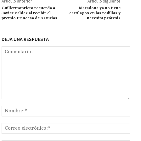
Artículo anterior
Artículo siguiente
k
p
r
n
ar
Guillermoprieto recuerda a
Maradona ya no tiene
Javier Valdez al recibir el
cartílagos en las rodillas y
k
tir
premio Princesa de Asturias
necesita prótesis
DEJA UNA RESPUESTA
Comentario:
Nomb
Corr
elect