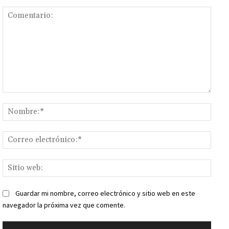
Comentario:
Nomb
Corr
elect
Sitio
web:
Guardar mi nombre, correo electrónico y sitio web en este
navegador la próxima vez que comente.