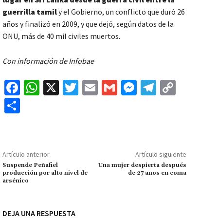
guerrilla tamil
y el Gobierno, un conflicto que duró 26
años y finalizó en 2009, y que dejó, según datos de la
ONU, más de 40 mil civiles muertos.
Con información de Infobae
Fa
W
X
T
E
G
M
Te
C
ce
h
wi
m
m
es
le
o
C
b
at
tt
ai
ai
se
gr
p
o
o
sA
er
l
l
n
a
y
m
o
p
ge
m
Li
p
Artículo anterior
Artículo siguiente
k
p
r
n
ar
Suspende Peñafiel
Una mujer despierta después
producción por alto nivel de
de 27 años en coma
k
tir
arsénico
DEJA UNA RESPUESTA