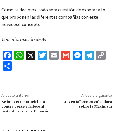
Como te decimos, todo será cuestión de esperar a lo
que proponen las diferentes compañías con este
novedoso concepto.
Con información de As
Fa
W
X
T
E
G
M
Te
C
ce
h
wi
m
m
es
le
o
C
b
at
tt
ai
ai
se
gr
p
o
o
sA
er
l
l
n
a
y
m
o
p
ge
m
Li
p
Artículo anterior
Artículo siguiente
k
p
r
n
ar
Se impacta motociclista
Joven fallece en volcadura
contra poste y fallece al
sobre la Maxipista
k
tir
instante al sur de Culiacán
DEJA UNA RESPUESTA