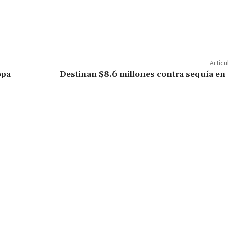
C
o
m
p
Artícu
ar
opa
Destinan $8.6 millones contra sequía en
ir