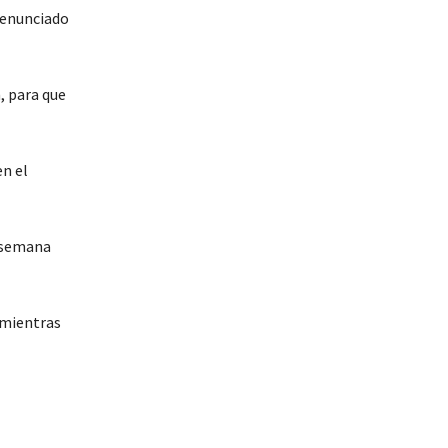
 denunciado
, para que
n el
a semana
mientras