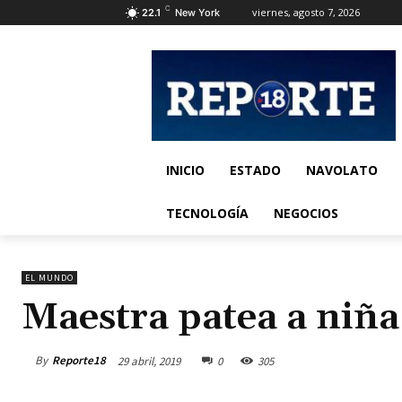
C
viernes, agosto 7, 2026
22.1
New York
INICIO
ESTADO
NAVOLATO
TECNOLOGÍA
NEGOCIOS
EL MUNDO
Maestra patea a niña
By
Reporte18
29 abril, 2019
0
305