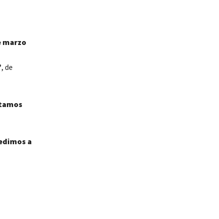
e marzo
”
, de
stamos
cedimos a