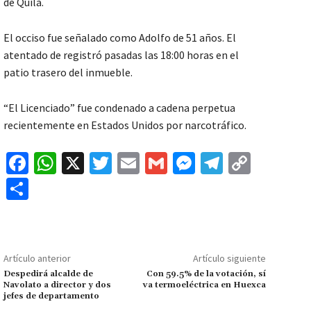
de Quilá.
El occiso fue señalado como Adolfo de 51 años. El
atentado de registró pasadas las 18:00 horas en el
patio trasero del inmueble.
“El Licenciado” fue condenado a cadena perpetua
recientemente en Estados Unidos por narcotráfico.
Fa
W
X
T
E
G
M
Te
C
ce
h
wi
m
m
es
le
o
C
b
at
tt
ai
ai
se
gr
p
o
o
sA
er
l
l
n
a
y
m
o
p
ge
m
Li
p
Artículo anterior
Artículo siguiente
k
p
r
n
ar
Despedirá alcalde de
Con 59.5% de la votación, sí
Navolato a director y dos
va termoeléctrica en Huexca
k
tir
jefes de departamento