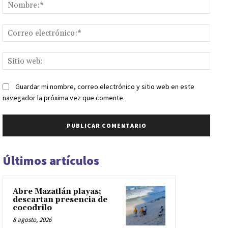
Nomb
Corr
elect
Sitio
web:
Guardar mi nombre, correo electrónico y sitio web en este
navegador la próxima vez que comente.
Últimos artículos
Abre Mazatlán playas;
descartan presencia de
cocodrilo
8 agosto, 2026