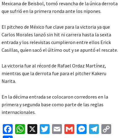
Mexicana de Beisbol, tomó revancha de la única derrota
que sufrió en la primera ronda ante los nipones.
El pitcheo de México fue clave para la victoria ya que
Carlos Morales lanzó sin hit ni carrera hasta la sexta
entrada y los relevistas cumplieron entre ellos Erick
Casillas, quien sacó el último out y se apuntó el rescate.
La victoria fue al récord de Rafael Ordaz Martínez,
mientras que la derrota fue para el pitcher Kakeru
Narita.
En la décima entrada se colocaron corredores en la
primera y segunda base como parte de las reglas
internacionales.
Fa
W
X
T
E
G
M
Te
C