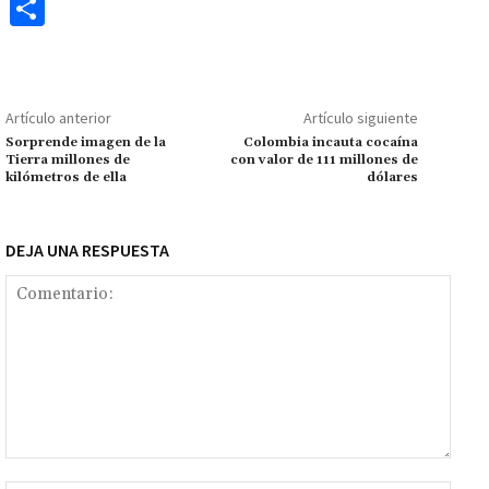
ce
h
wi
m
m
es
le
o
C
b
at
tt
ai
ai
se
gr
p
o
o
sA
er
l
l
n
a
y
m
o
p
ge
m
Li
p
Artículo anterior
Artículo siguiente
k
p
r
n
ar
Sorprende imagen de la
Colombia incauta cocaína
Tierra millones de
con valor de 111 millones de
k
tir
kilómetros de ella
dólares
DEJA UNA RESPUESTA
Comentario: