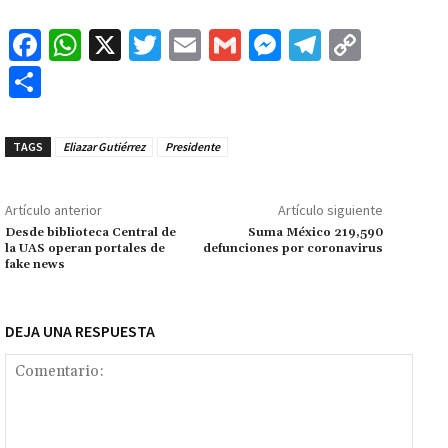
Fa
W
X
T
E
G
M
Te
C
ce
h
wi
m
m
es
le
o
C
b
at
tt
ai
ai
se
gr
p
o
o
sA
er
l
l
n
a
y
m
TAGS
Eliazar Gutiérrez
Presidente
o
p
ge
m
Li
p
k
p
r
n
ar
Artículo anterior
Artículo siguiente
k
tir
Desde biblioteca Central de
Suma México 219,590
la UAS operan portales de
defunciones por coronavirus
fake news
DEJA UNA RESPUESTA