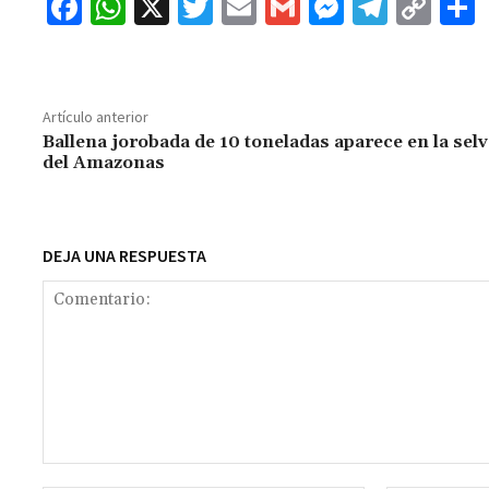
Fa
W
X
T
E
G
M
Te
C
ce
h
wi
m
m
es
le
o
b
at
tt
ai
ai
se
gr
p
o
sA
er
l
l
n
a
y
Artículo anterior
o
p
ge
m
Li
Ballena jorobada de 10 toneladas aparece en la selv
del Amazonas
k
p
r
n
t
k
DEJA UNA RESPUESTA
Comentario: