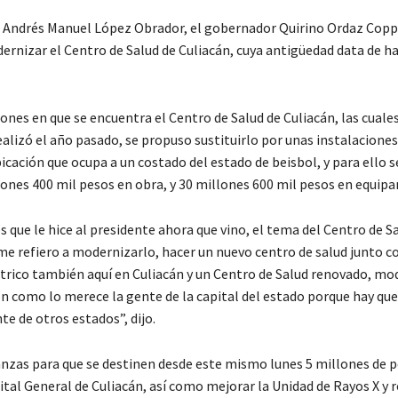
o, Andrés Manuel López Obrador, el gobernador Quirino Ordaz Copp
nizar el Centro de Salud de Culiacán, cuya antigüedad data de h
ones en que se encuentra el Centro de Salud de Culiacán, las cuale
alizó el año pasado, se propuso sustituirlo por unas instalacione
ación que ocupa a un costado del estado de beisbol, y para ello s
llones 400 mil pesos en obra, y 30 millones 600 mil pesos en equip
s que le hice al presidente ahora que vino, el tema del Centro de S
 me refiero a modernizarlo, hacer un nuevo centro de salud junto c
átrico también aquí en Culiacán y un Centro de Salud renovado, mo
n como lo merece la gente de la capital del estado porque hay que
e de otros estados”, dijo.
nanzas para que se destinen desde este mismo lunes 5 millones de 
tal General de Culiacán, así como mejorar la Unidad de Rayos X y 