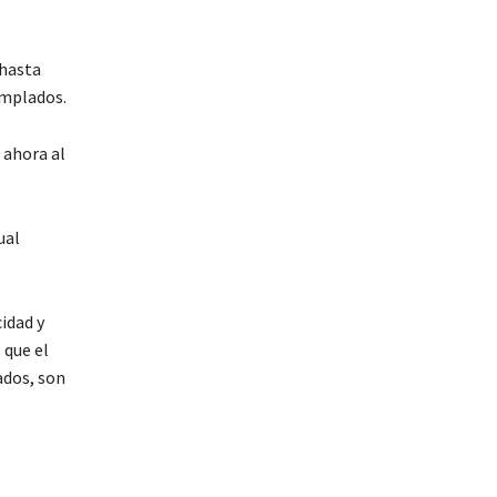
 hasta
emplados.
 ahora al
ual
idad y
 que el
ados, son