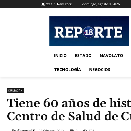
C
domingo, agosto 9, 2026
22.1
New York
INICIO
ESTADO
NAVOLATO
TECNOLOGÍA
NEGOCIOS
CULIACÁN
Tiene 60 años de his
Centro de Salud de C
By
Reporte18
25 febrero, 2019
0
503