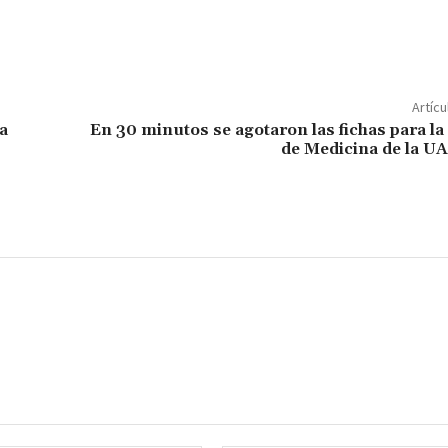
C
o
m
p
Artícu
ar
a
En 30 minutos se agotaron las fichas para la
de Medicina de la UA
ir