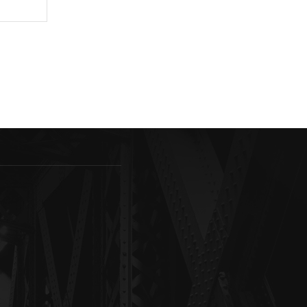
Sitio
web: