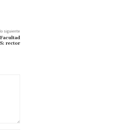
lo siguiente
 Facultad
S: rector