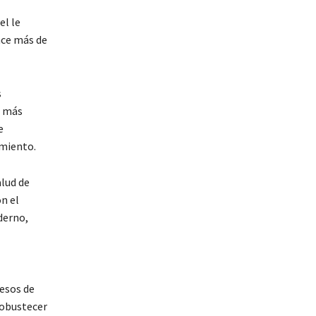
el le
ace más de
s
s más
e
amiento.
alud de
on el
derno,
pesos de
robustecer