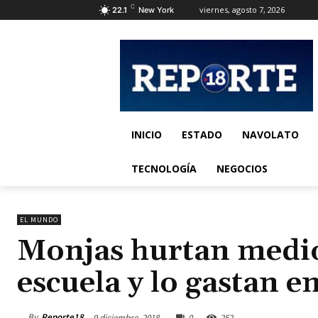
C
viernes, agosto 7, 2026
22.1
New York
INICIO
ESTADO
NAVOLATO
TECNOLOGÍA
NEGOCIOS
EL MUNDO
Monjas hurtan medio
escuela y lo gastan e
By
Reporte18
9 diciembre, 2018
0
252