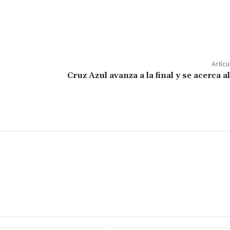
C
o
m
p
Artícu
ar
Cruz Azul avanza a la final y se acerca a
ir