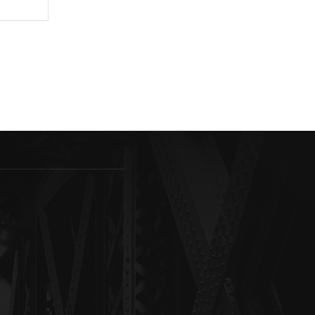
Sitio
web: