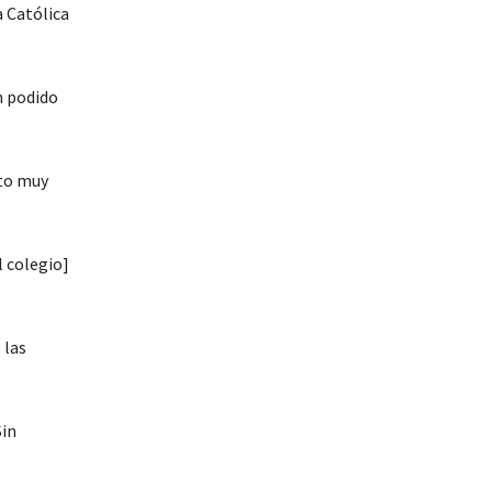
a Católica
n podido
sto muy
l colegio]
 las
Sin