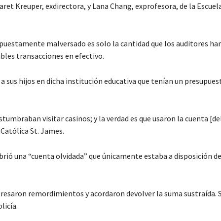
et Kreuper, exdirectora, y Lana Chang, exprofesora, de la Escuel
upuestamente malversado es solo la cantidad que los auditores ha
ibles transacciones en efectivo.
a sus hijos en dicha institución educativa que tenían un presupue
umbraban visitar casinos; y la verdad es que usaron la cuenta [de
Católica St. James.
cubrió una “cuenta olvidada” que únicamente estaba a disposición de
presaron remordimientos y acordaron devolver la suma sustraída. 
licía.