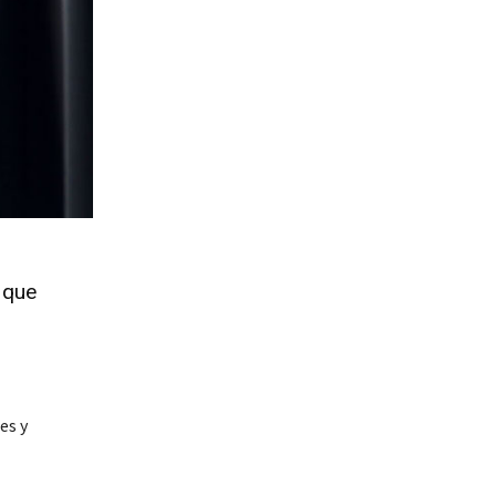
 que
es y