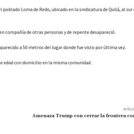
 poblado Loma de Redo, ubicado en la sindicatura de Quilá, al sur
a en compañía de otras personas y de repente desapareció.
parecido a 50 metros del lugar donde fue visto por última vez.
de edad con domicilio en la misma comunidad.
C
o
m
p
Artícu
ar
Amenaza Trump con cerrar la frontera co
ir