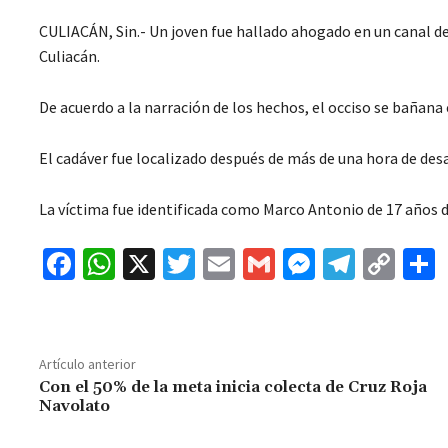
CULIACÁN, Sin.- Un joven fue hallado ahogado en un canal del
Culiacán.
De acuerdo a la narración de los hechos, el occiso se bañan
El cadáver fue localizado después de más de una hora de desa
La víctima fue identificada como Marco Antonio de 17 años 
Fa
W
X
T
E
G
M
Te
C
ce
h
wi
m
m
es
le
o
b
at
tt
ai
ai
se
gr
p
o
sA
er
l
l
n
a
y
Artículo anterior
o
p
ge
m
Li
Con el 50% de la meta inicia colecta de Cruz Roja
Navolato
k
p
r
n
t