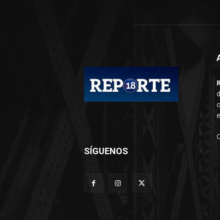
d
o
e
SÍGUENOS