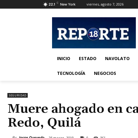
C
viernes, agosto 7, 2026
22.1
New York
INICIO
ESTADO
NAVOLATO
TECNOLOGÍA
NEGOCIOS
SEGURIDAD
Muere ahogado en ca
Redo, Quilá
By
Jorge Quevedo
28 marzo, 2019
0
361