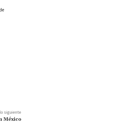
 de
lo siguiente
n México