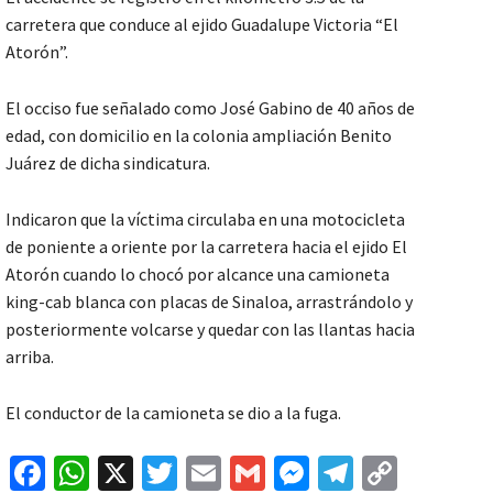
carretera que conduce al ejido Guadalupe Victoria “El
Atorón”.
El occiso fue señalado como José Gabino de 40 años de
edad, con domicilio en la colonia ampliación Benito
Juárez de dicha sindicatura.
Indicaron que la víctima circulaba en una motocicleta
de poniente a oriente por la carretera hacia el ejido El
Atorón cuando lo chocó por alcance una camioneta
king-cab blanca con placas de Sinaloa, arrastrándolo y
posteriormente volcarse y quedar con las llantas hacia
arriba.
El conductor de la camioneta se dio a la fuga.
Fa
W
X
T
E
G
M
Te
C