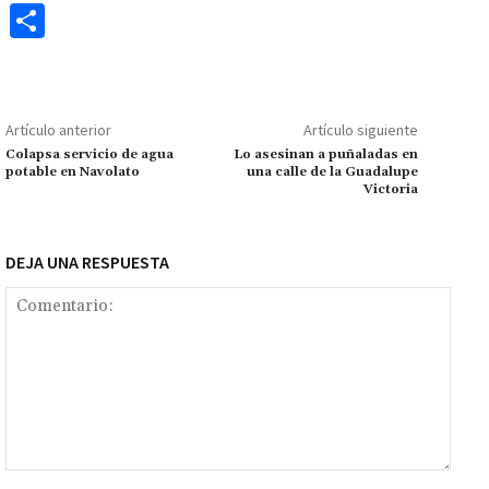
ce
h
wi
m
m
es
le
o
C
b
at
tt
ai
ai
se
gr
p
o
o
sA
er
l
l
n
a
y
m
o
p
ge
m
Li
p
Artículo anterior
Artículo siguiente
k
p
r
n
ar
Colapsa servicio de agua
Lo asesinan a puñaladas en
potable en Navolato
una calle de la Guadalupe
k
tir
Victoria
DEJA UNA RESPUESTA
Comentario: