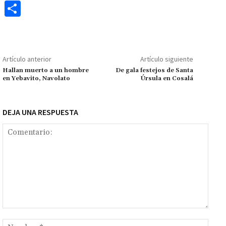
ce
h
wi
m
m
es
le
o
C
b
at
tt
ai
ai
se
gr
p
o
o
sA
er
l
l
n
a
y
m
o
p
ge
m
Li
p
Artículo anterior
Artículo siguiente
k
p
r
n
ar
Hallan muerto a un hombre
De gala festejos de Santa
en Yebavito, Navolato
Úrsula en Cosalá
k
tir
DEJA UNA RESPUESTA
Comentario:
Nomb