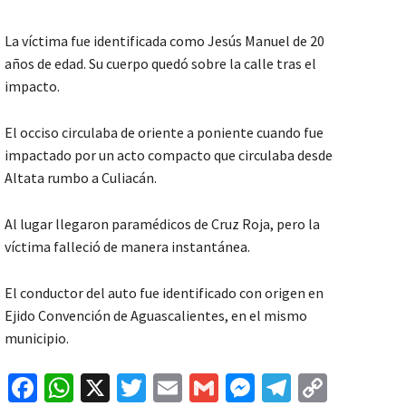
La víctima fue identificada como Jesús Manuel de 20
años de edad. Su cuerpo quedó sobre la calle tras el
impacto.
El occiso circulaba de oriente a poniente cuando fue
impactado por un acto compacto que circulaba desde
Altata rumbo a Culiacán.
Al lugar llegaron paramédicos de Cruz Roja, pero la
víctima falleció de manera instantánea.
El conductor del auto fue identificado con origen en
Ejido Convención de Aguascalientes, en el mismo
municipio.
Fa
W
X
T
E
G
M
Te
C