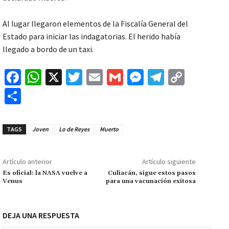
Al lugar llegaron elementos de la Fiscalía General del
Estado para iniciar las indagatorias. El herido había
llegado a bordo de un taxi.
Fa
W
X
T
E
G
M
Te
C
ce
h
wi
m
m
es
le
o
C
b
at
tt
ai
ai
se
gr
p
o
o
sA
er
l
l
n
a
y
m
TAGS
Joven
Lo de Reyes
Muerto
o
p
ge
m
Li
p
k
p
r
n
ar
Artículo anterior
Artículo siguiente
k
tir
Es oficial: la NASA vuelve a
Culiacán, sigue estos pasos
Venus
para una vacunación exitosa
DEJA UNA RESPUESTA