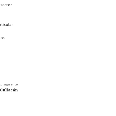
 sector
ticular.
los
lo siguiente
 Culiacán