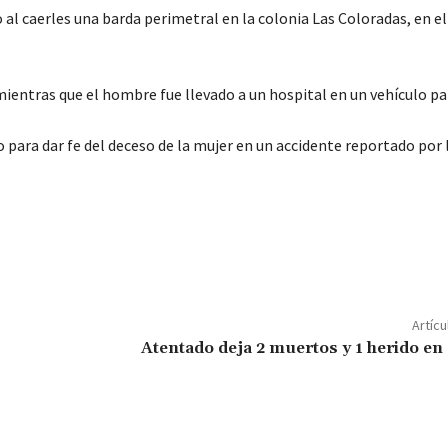
al caerles una barda perimetral en la colonia Las Coloradas, en el
ientras que el hombre fue llevado a un hospital en un vehículo par
o para dar fe del deceso de la mujer en un accidente reportado por 
C
o
m
p
Artícu
ar
Atentado deja 2 muertos y 1 herido en
ir