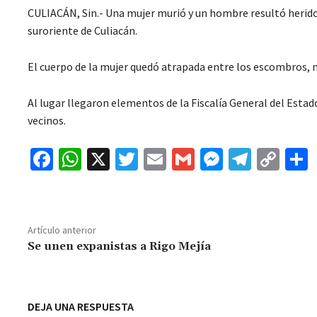
CULIACÁN, Sin.- Una mujer murió y un hombre resultó herido 
suroriente de Culiacán.
El cuerpo de la mujer quedó atrapada entre los escombros, m
Al lugar llegaron elementos de la Fiscalía General del Estad
vecinos.
Fa
W
X
T
E
G
M
Te
C
ce
h
wi
m
m
es
le
o
b
at
tt
ai
ai
se
gr
p
o
sA
er
l
l
n
a
y
Artículo anterior
o
p
ge
m
Li
Se unen expanistas a Rigo Mejía
k
p
r
n
t
k
DEJA UNA RESPUESTA