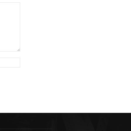
Sitio
web: