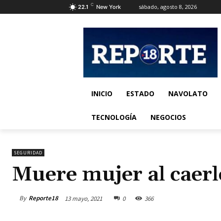
C
sábado, agosto 8, 2026
22.1
New York
INICIO
ESTADO
NAVOLATO
TECNOLOGÍA
NEGOCIOS
SEGURIDAD
Muere mujer al caerl
By
Reporte18
13 mayo, 2021
0
366