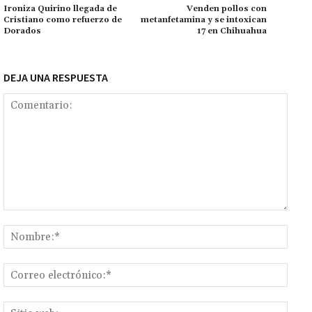
k
p
r
n
ar
Ironiza Quirino llegada de
Venden pollos con
Cristiano como refuerzo de
metanfetamina y se intoxican
k
tir
Dorados
17 en Chihuahua
DEJA UNA RESPUESTA
Comentario:
Nomb
Corr
elect
Sitio