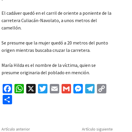
El cadáver quedó en el carril de oriente a poniente de la
carretera Culiacán-Navolato, a unos metros del
camellón.
Se presume que la mujer quedó a 20 metros del punto
origen mientras buscaba cruzar la carretera.
María Hilda es el nombre de la víctima, quien se
presume originaria del poblado en mención.
Fa
W
X
T
E
G
M
Te
C
ce
h
wi
m
m
es
le
o
C
b
at
tt
ai
ai
se
gr
p
o
o
sA
er
l
l
n
a
y
m
o
p
ge
m
Li
p
Artículo anterior
Artículo siguiente