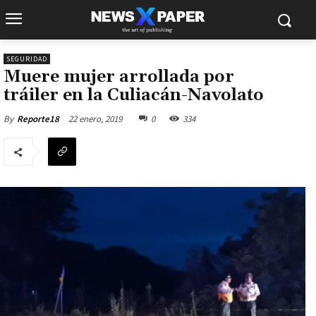
SEGURIDAD
Muere mujer arrollada por
tráiler en la Culiacán-Navolato
22 enero, 2019
0
334
By
Reporte18