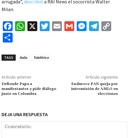
arrugada”,
describió
a RAI News el socorrista Walter
Milan.
Fa
W
X
T
E
G
M
Te
C
ce
h
wi
m
m
es
le
o
C
b
at
tt
ai
ai
se
gr
p
o
o
sA
er
l
l
n
a
y
m
TAGS
Italia
Teleférico
o
p
ge
m
Li
p
k
p
r
n
ar
Artículo anterior
Artículo siguiente
k
tir
Defiende Papa a
Endurece PAN queja por
manifestantes y pide diálogo
intromisión de AMLO en
justo en Colombia
elecciones
DEJA UNA RESPUESTA