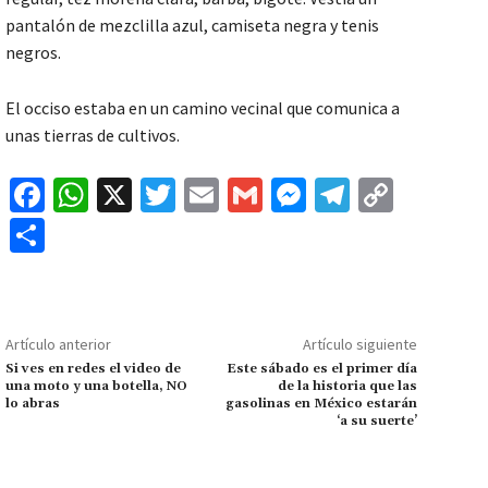
pantalón de mezclilla azul, camiseta negra y tenis
negros.
El occiso estaba en un camino vecinal que comunica a
unas tierras de cultivos.
Fa
W
X
T
E
G
M
Te
C
ce
h
wi
m
m
es
le
o
C
b
at
tt
ai
ai
se
gr
p
o
o
sA
er
l
l
n
a
y
m
o
p
ge
m
Li
p
Artículo anterior
Artículo siguiente
k
p
r
n
ar
Si ves en redes el video de
Este sábado es el primer día
una moto y una botella, NO
de la historia que las
k
tir
lo abras
gasolinas en México estarán
‘a su suerte’