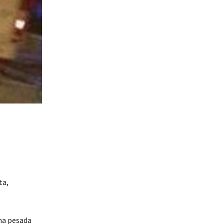
ta,
una pesada