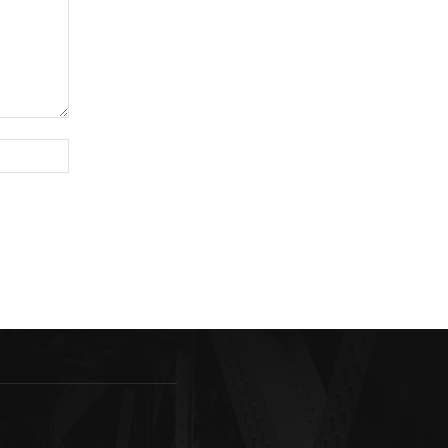
Sitio
web: