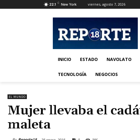
C
viernes, agosto 7, 2026
22.1
New York
INICIO
ESTADO
NAVOLATO
TECNOLOGÍA
NEGOCIOS
EL MUNDO
Mujer llevaba el cad
maleta
By
Reporte18
28 enero, 2018
0
386