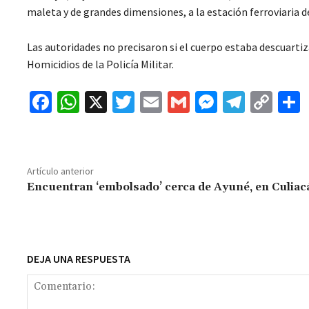
maleta y de grandes dimensiones, a la estación ferroviaria d
Las autoridades no precisaron si el cuerpo estaba descuartiza
Homicidios de la Policía Militar.
Fa
W
X
T
E
G
M
Te
C
ce
h
wi
m
m
es
le
o
b
at
tt
ai
ai
se
gr
p
o
sA
er
l
l
n
a
y
Artículo anterior
o
p
ge
m
Li
Encuentran ‘embolsado’ cerca de Ayuné, en Culiac
k
p
r
n
t
k
DEJA UNA RESPUESTA