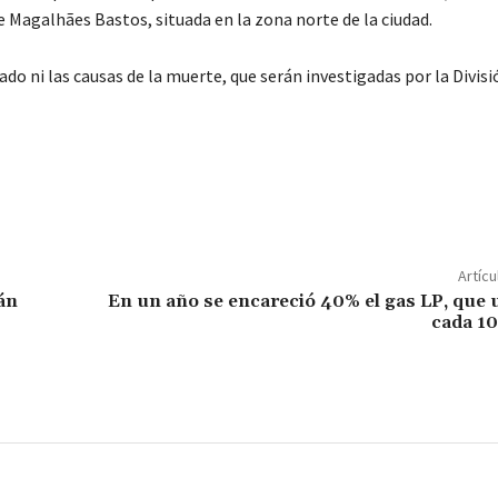
e Magalhães Bastos, situada en la zona norte de la ciudad.
do ni las causas de la muerte, que serán investigadas por la Divisi
C
o
m
p
Artícu
ar
án
En un año se encareció 40% el gas LP, que 
cada 1
ir