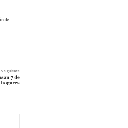
ón de
lo siguiente
usan 7 de
0 hogares