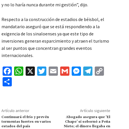
y no lo haría nunca durante mi gestión”, dijo.
Respecto a la construcción de estadios de béisbol, el
mandatario aseguró que se está respondiendo a la
exigencia de los sinaloenses ya que este tipo de
inversiones generan esparcimiento y atraen el turismo
al ser puntos que concentran grandes eventos
internacionales.
Fa
W
X
T
E
G
M
Te
C
ce
h
wi
m
m
es
le
o
C
b
at
tt
ai
ai
se
gr
p
o
o
sA
er
l
l
n
a
y
m
o
p
ge
m
Li
p
Artículo anterior
Artículo siguiente
k
p
r
n
ar
Continuará el frío y prevén
Abogado asegura que ‘El
tormentas fuertes en varios
Chapo’ sí sobornó a Peña
k
tir
estados del país
Nieto; el dinero llegaba en