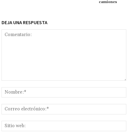
camiones
DEJA UNA RESPUESTA
Comentario:
Nomb
Corr
elect
Sitio
web: