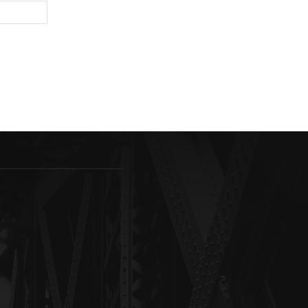
Sitio
web: