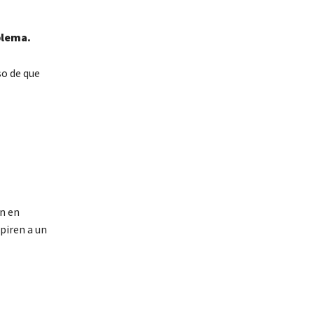
blema.
so de que
ón en
piren a un