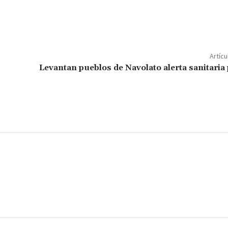
C
o
m
p
Artícu
ar
Levantan pueblos de Navolato alerta sanitaria
ir