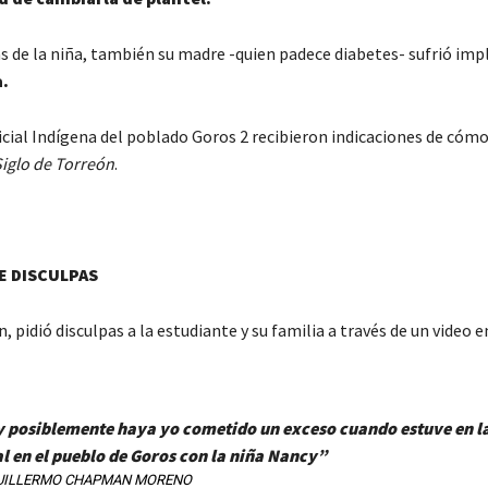
ás de la niña, también su madre -quien padece diabetes- sufrió imp
.
icial Indígena del poblado Goros 2 recibieron indicaciones de cóm
Siglo de Torreón
.
DE DISCULPAS
, pidió disculpas a la estudiante y su familia a través de un video e
y posiblemente haya yo cometido un exceso cuando estuve en l
al en el pueblo de Goros con la niña Nancy”
UILLERMO CHAPMAN MORENO