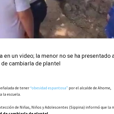
pa en un video; la menor no se ha presentado 
d de cambiarla de plantel
señalada de tener
“obesidad espantosa”
por el alcalde de Ahome,
 la escuela.
rotección de Niñas, Niños y Adolescentes (Sippina) informó que la
d de cambiarla de plantel.