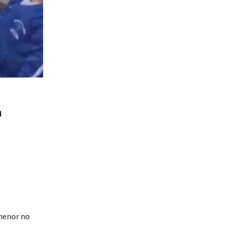
a
 menor no