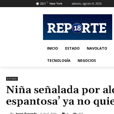
C
sábado, agosto 8, 2026
22.1
New York
INICIO
ESTADO
NAVOLATO
TECNOLOGÍA
NEGOCIOS
ESTADO
Niña señalada por al
espantosa’ ya no quier
By
Jorge Quevedo
3 abril, 2019
0
310