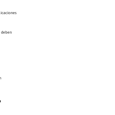
licaciones
o deben
n
a