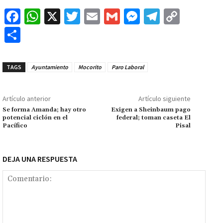
Fa
W
X
T
E
G
M
Te
C
ce
h
wi
m
m
es
le
o
C
b
at
tt
ai
ai
se
gr
p
o
o
sA
er
l
l
n
a
y
m
TAGS
Ayuntamiento
Mocorito
Paro Laboral
o
p
ge
m
Li
p
k
p
r
n
ar
Artículo anterior
Artículo siguiente
k
tir
Se forma Amanda; hay otro
Exigen a Sheinbaum pago
potencial ciclón en el
federal; toman caseta El
Pacífico
Pisal
DEJA UNA RESPUESTA