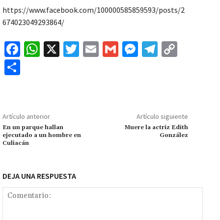
https://www.facebook.com/100000585859593/posts/2
674023049293864/
Fa
W
X
T
E
G
M
Te
C
ce
h
wi
m
m
es
le
o
C
b
at
tt
ai
ai
se
gr
p
o
o
sA
er
l
l
n
a
y
m
o
p
ge
m
Li
p
Artículo anterior
Artículo siguiente
k
p
r
n
ar
En un parque hallan
Muere la actriz Edith
ejecutado a un hombre en
González
k
tir
Culiacán
DEJA UNA RESPUESTA