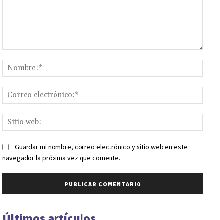
Comentario:
Nomb
Corr
elect
Sitio
web:
Guardar mi nombre, correo electrónico y sitio web en este
navegador la próxima vez que comente.
Últimos artículos