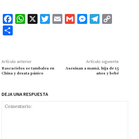
Fa
W
X
T
E
G
M
Te
C
ce
h
wi
m
m
es
le
o
C
b
at
tt
ai
ai
se
gr
p
o
o
sA
er
l
l
n
a
y
m
o
p
ge
m
Li
p
Artículo anterior
Artículo siguiente
k
p
r
n
ar
Rascacielos se tambalea en
Asesinan a mamá, hija de 15
China y desata pánico
años y bebé
k
tir
DEJA UNA RESPUESTA