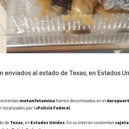
an enviados al estado de Texas, en Estados U
 contenían
metanfetamina
fueron decomisados en el
Aeropuer
r localizados por la
Policía Federal
.
ado de
Texas
, en
Estados Unidos
. En su interior contenían
cajeta