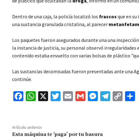
de plástico que ocultaban la
droga
, informó en un comunica
Dentro de una caja, la policía localizó los
frascos
que en su 
una sustancia granulada cristalina, al parecer
metanfetam
Los paquetes fueron asegurados durante una una inspección d
la instancia de justicia, su personal observó irregularidades
contenido estaba envuelto con varias bolsas de plástico ”qu
Las sustancias decomisadas fueron presentadas ante una Age
continúe.
Fa
W
X
T
E
G
M
Te
C
ce
h
wi
m
m
es
le
o
b
at
tt
ai
ai
se
gr
p
o
sA
er
l
l
n
a
y
Artículo anterior
o
p
ge
m
Li
Esta máquina te ‘paga’ por tu basura