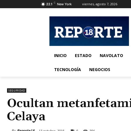
C
viernes, agosto 7, 2026
22.1
New York
INICIO
ESTADO
NAVOLATO
TECNOLOGÍA
NEGOCIOS
SEGURIDAD
Ocultan metanfetamin
Celaya
By
Reporte18
13 octubre, 2018
0
384