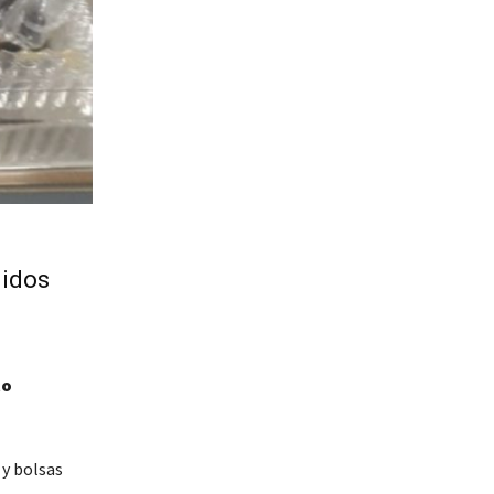
nidos
to
y bolsas