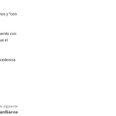
mos y “con
cuerdo con
ue el
ocedencia
lo siguiente
cardíacos