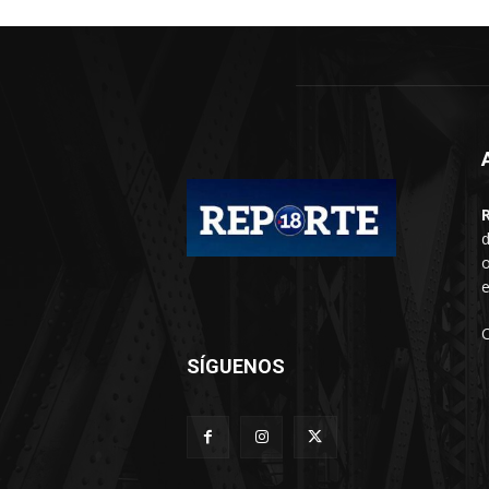
d
o
e
SÍGUENOS