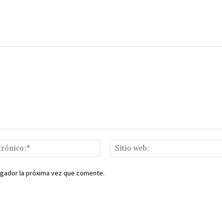
ir
Correo
electrónico:*
egador la próxima vez que comente.