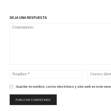
k
p
r
n
t
k
DEJA UNA RESPUESTA
Comentario:
Nombre:*
Guardar mi nombre, correo electrónico y sitio web en este nav