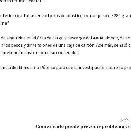
do la Policía Federal.
interior ocultaban envoltorios de plástico con un peso de 280 gra
ina
”.
e seguridad en el área de carga y descarga del
AICM
, donde, de a
 en los pesos y dimensiones de una caja de cartón. Además, señaló q
e pretendían distorsionar su contenido”.
ncia del Ministerio Público para que la investigación sobre su pr
C
o
m
p
Artícu
ar
Comer chile puede prevenir problemas 