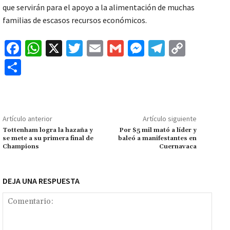
que servirán para el apoyo a la alimentación de muchas
familias de escasos recursos económicos.
Fa
W
X
T
E
G
M
Te
C
ce
h
wi
m
m
es
le
o
C
b
at
tt
ai
ai
se
gr
p
o
o
sA
er
l
l
n
a
y
m
o
p
ge
m
Li
p
Artículo anterior
Artículo siguiente
k
p
r
n
ar
Tottenham logra la hazaña y
Por $5 mil mató a líder y
se mete a su primera final de
baleó a manifestantes en
k
tir
Champions
Cuernavaca
DEJA UNA RESPUESTA