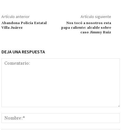
o
sA
er
l
l
n
a
y
m
o
p
ge
m
Li
p
Artículo anterior
Artículo siguiente
k
p
r
n
ar
Abandona Policía Estatal
Nos tocó a nosotros esta
Villa Juárez
papa caliente: alcalde sobre
k
tir
caso Jimmy Ruiz
DEJA UNA RESPUESTA
Comentario:
Nomb