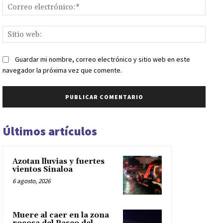
Corr
elect
Sitio
web:
Guardar mi nombre, correo electrónico y sitio web en este
navegador la próxima vez que comente.
Últimos artículos
Azotan lluvias y fuertes
vientos Sinaloa
6 agosto, 2026
Muere al caer en la zona