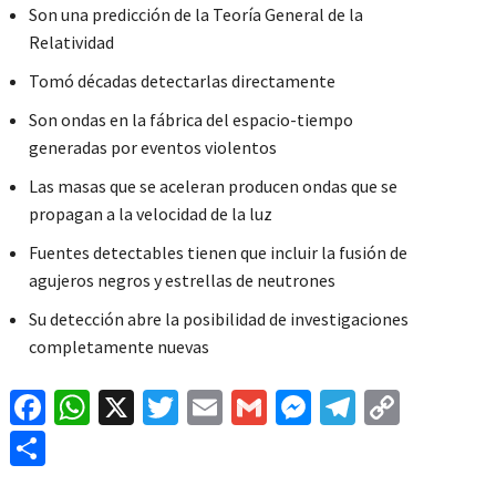
Son una predicción de la Teoría General de la
Relatividad
Tomó décadas detectarlas directamente
Son ondas en la fábrica del espacio-tiempo
generadas por eventos violentos
Las masas que se aceleran producen ondas que se
propagan a la velocidad de la luz
Fuentes detectables tienen que incluir la fusión de
agujeros negros y estrellas de neutrones
Su detección abre la posibilidad de investigaciones
completamente nuevas
Fa
W
X
T
E
G
M
Te
C
ce
h
wi
m
m
es
le
o
C
b
at
tt
ai
ai
se
gr
p
o