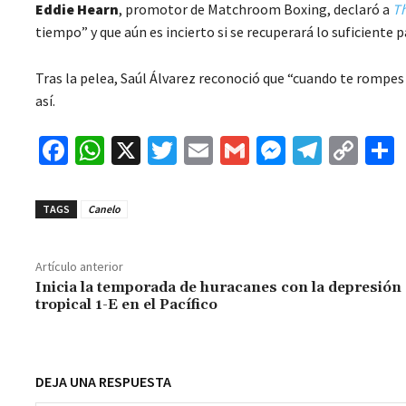
Eddie Hearn
, promotor de Matchroom Boxing, declaró a
Th
tiempo” y que aún es incierto si se recuperará lo suficiente p
Tras la pelea, Saúl Álvarez reconoció que “cuando te rompes
así.
Fa
W
X
T
E
G
M
Te
C
ce
h
wi
m
m
es
le
o
b
at
tt
ai
ai
se
gr
p
TAGS
Canelo
o
sA
er
l
l
n
a
y
o
p
ge
m
Li
Artículo anterior
k
p
r
n
t
Inicia la temporada de huracanes con la depresión
tropical 1-E en el Pacífico
k
DEJA UNA RESPUESTA