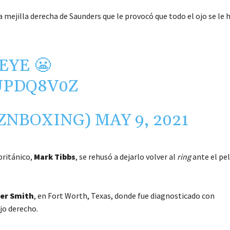
a mejilla derecha de Saunders que le provocó que todo el ojo se le 
EYE 😬
UPDQ8V0Z
AZNBOXING)
MAY 9, 2021
británico,
Mark
Tibbs
, se rehusó a dejarlo volver al
ring
ante el pel
ter Smith
, en Fort Worth, Texas, donde fue diagnosticado con
jo derecho.