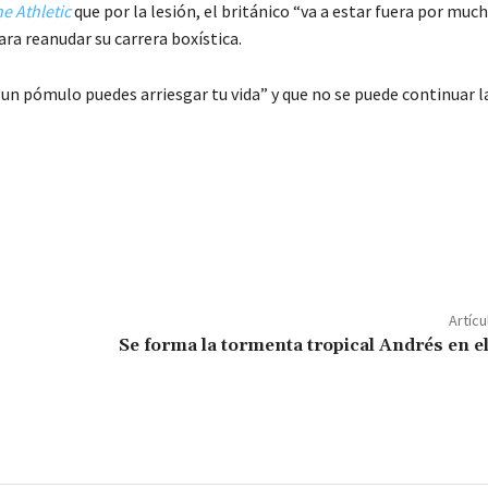
e Athletic
que por la lesión, el británico “va a estar fuera por mu
ara reanudar su carrera boxística.
 un pómulo puedes arriesgar tu vida” y que no se puede continuar l
C
o
m
p
ar
Artícu
ir
Se forma la tormenta tropical Andrés en el