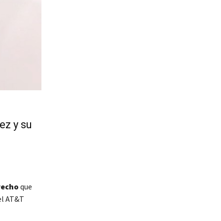
ez y su
recho
que
 el AT&T