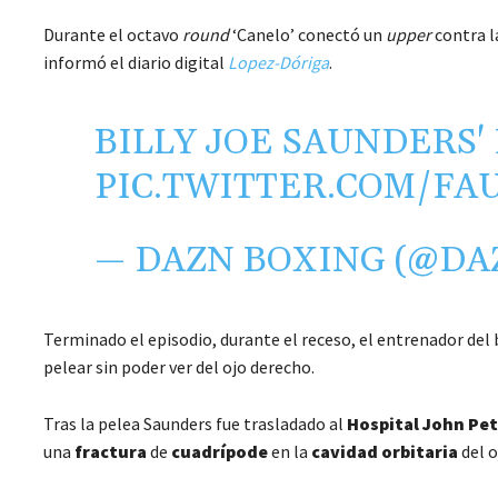
Durante el octavo
round
‘Canelo’ conectó un
upper
contra l
informó el diario digital
Lopez-Dóriga
.
BILLY JOE SAUNDERS' 
PIC.TWITTER.COM/FA
— DAZN BOXING (@D
Terminado el episodio, durante el receso, el entrenador del 
pelear sin poder ver del ojo derecho.
Tras la pelea Saunders fue trasladado al
Hospital John Pe
una
fractura
de
cuadrípode
en la
cavidad orbitaria
del o