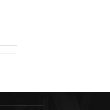
Sitio
web: