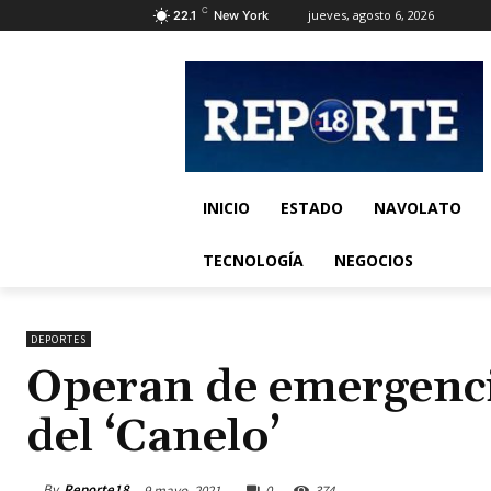
C
jueves, agosto 6, 2026
22.1
New York
INICIO
ESTADO
NAVOLATO
TECNOLOGÍA
NEGOCIOS
DEPORTES
Operan de emergenci
del ‘Canelo’
By
Reporte18
9 mayo, 2021
0
374