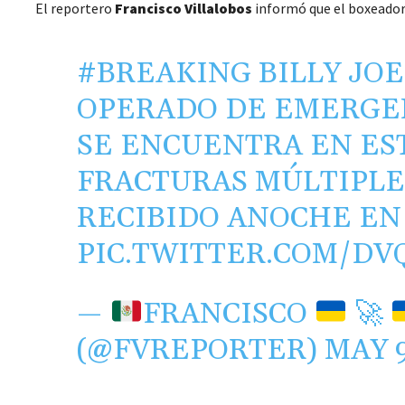
El reportero
Francisco Villalobos
informó que el boxeador
#BREAKING
BILLY JO
OPERADO DE EMERGEN
SE ENCUENTRA EN ES
FRACTURAS MÚLTIPLE
RECIBIDO ANOCHE EN
PIC.TWITTER.COM/DV
—
FRANCISCO
🚀
(@FVREPORTER)
MAY 9