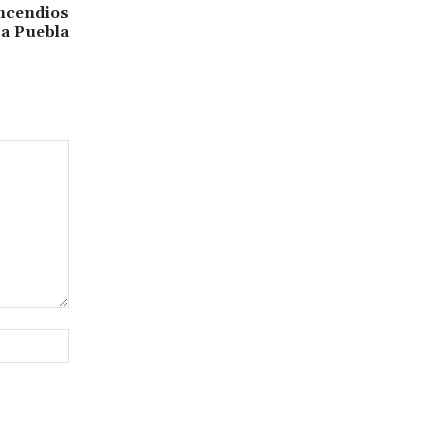
incendios
 a Puebla
Sitio
web: