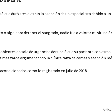
ción médica.
 que duró tres días sin la atención de un especialista debido a u
o algo para detener el sangrado, nadie fue a valorar mi situación
habientes en sala de urgencias denunció que su paciente con asma l
oras más tarde argumentando la clínica falta de camas y atención mé
 acondicionados como lo registrado en julio de 2018.
C
o
m
p
Artícu