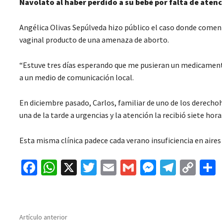
Navolato al haber perdido a su bebé por falta de aten
Angélica Olivas Sepúlveda hizo público el caso donde comentó
vaginal producto de una amenaza de aborto.
“Estuve tres días esperando que me pusieran un medicamento 
a un medio de comunicación local.
En diciembre pasado, Carlos, familiar de uno de los derecho
una de la tarde a urgencias y la atención la recibió siete h
Esta misma clínica padece cada verano insuficiencia en aires
Fa
W
X
T
E
G
M
Te
C
ce
h
wi
m
m
es
le
o
b
at
tt
ai
ai
se
gr
p
o
sA
er
l
l
n
a
y
Artículo anterior