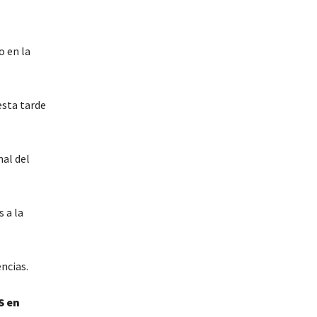
o en la
esta tarde
nal del
 a la
ncias.
S en