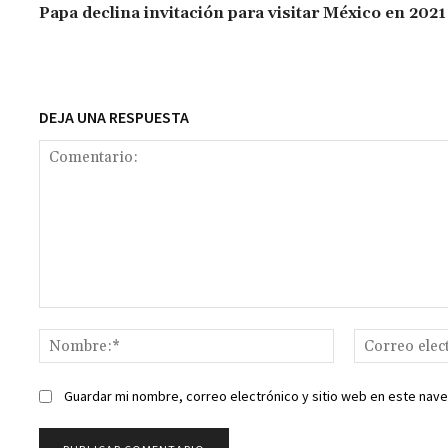
o
p
ge
m
Li
Papa declina invitación para visitar México en 2021
k
p
r
n
t
k
DEJA UNA RESPUESTA
Comentario:
Nombre:*
Guardar mi nombre, correo electrónico y sitio web en este nav