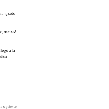
n sangrado
”, declaró
legó a la
dica.
lo siguiente