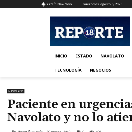
C
miércoles, agosto 5, 2026
22.1
New York
INICIO
ESTADO
NAVOLATO
TECNOLOGÍA
NEGOCIOS
NAVOLATO
Paciente en urgencia
Navolato y no lo ati
By
Jorge Quevedo
26 marzo, 2019
0
400