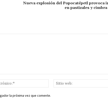
ar
Nueva explosión del Popocatépetl provoca 
en pastizales y cimbra
ir
Correo
electrónico:*
egador la próxima vez que comente.