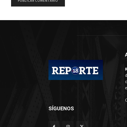
d
o
e
SÍGUENOS