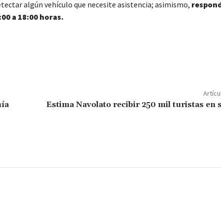
etectar algún vehículo que necesite asistencia; asimismo,
respond
:00 a 18:00 horas.
C
o
m
p
Artícu
ar
mía
Estima Navolato recibir 250 mil turistas en s
ir