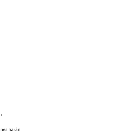
n
enes harán