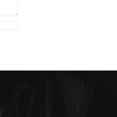
Sitio
web: