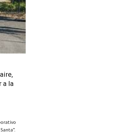
aire,
 a la
porativo
 Santa”.