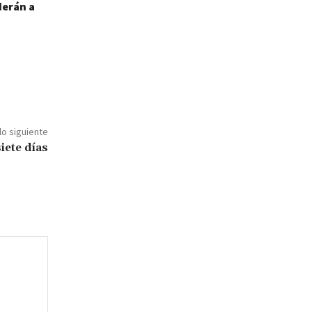
erán a
lo siguiente
iete días