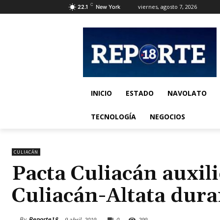
C
viernes, agosto 7, 2026
22.1
New York
INICIO
ESTADO
NAVOLATO
TECNOLOGÍA
NEGOCIOS
CULIACÁN
Pacta Culiacán auxili
Culiacán-Altata dur
By
Reporte18
9 abril, 2019
0
299