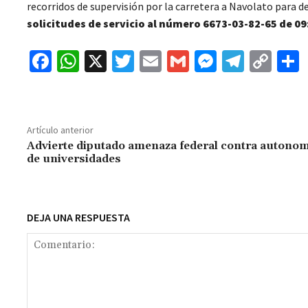
recorridos de supervisión por la carretera a Navolato para d
solicitudes de servicio al número 6673-03-82-65 de 09
Fa
W
X
T
E
G
M
Te
C
ce
h
wi
m
m
es
le
o
b
at
tt
ai
ai
se
gr
p
o
sA
er
l
l
n
a
y
Artículo anterior
o
p
ge
m
Li
Advierte diputado amenaza federal contra autono
de universidades
k
p
r
n
t
k
DEJA UNA RESPUESTA