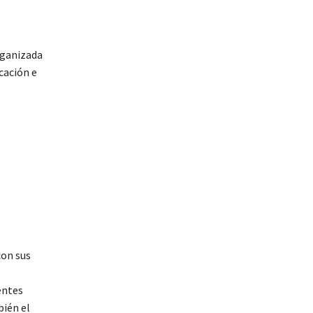
organizada
cación e
con sus
entes
bién el