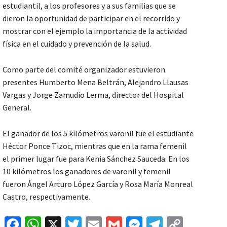
estudiantil, a los profesores y a sus familias que se
dieron la oportunidad de participar en el recorrido y
mostrar con el ejemplo la importancia de la actividad
física en el cuidado y prevención de la salud.
Como parte del comité organizador estuvieron
presentes Humberto Mena Beltrán, Alejandro Llausas
Vargas y Jorge Zamudio Lerma, director del Hospital
General.
El ganador de los 5 kilómetros varonil fue el estudiante
Héctor Ponce Tizoc, mientras que en la rama femenil
el primer lugar fue para Kenia Sánchez Sauceda. En los
10 kilómetros los ganadores de varonil y femenil
fueron Ángel Arturo López García y Rosa María Monreal
Castro, respectivamente.
Fa
W
X
T
E
G
M
Te
C