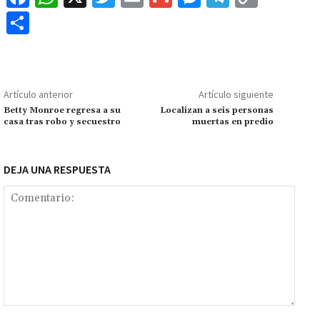
ce
h
wi
m
m
es
le
o
C
b
at
tt
ai
ai
se
gr
p
o
o
sA
er
l
l
n
a
y
m
o
p
ge
m
Li
p
Artículo anterior
Artículo siguiente
k
p
r
n
ar
Betty Monroe regresa a su
Localizan a seis personas
casa tras robo y secuestro
muertas en predio
k
tir
DEJA UNA RESPUESTA
Comentario: