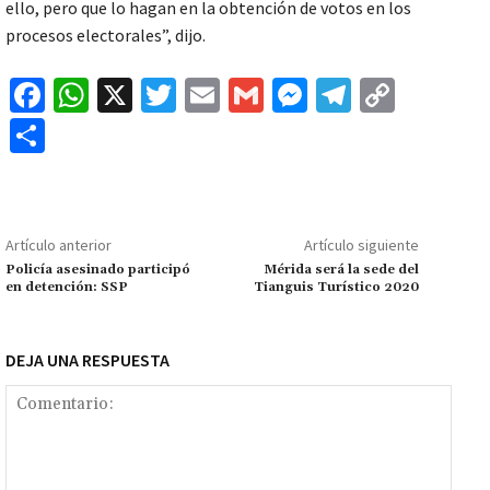
ello, pero que lo hagan en la obtención de votos en los
procesos electorales”, dijo.
Fa
W
X
T
E
G
M
Te
C
ce
h
wi
m
m
es
le
o
C
b
at
tt
ai
ai
se
gr
p
o
o
sA
er
l
l
n
a
y
m
o
p
ge
m
Li
p
Artículo anterior
Artículo siguiente
k
p
r
n
ar
Policía asesinado participó
Mérida será la sede del
en detención: SSP
Tianguis Turístico 2020
k
tir
DEJA UNA RESPUESTA