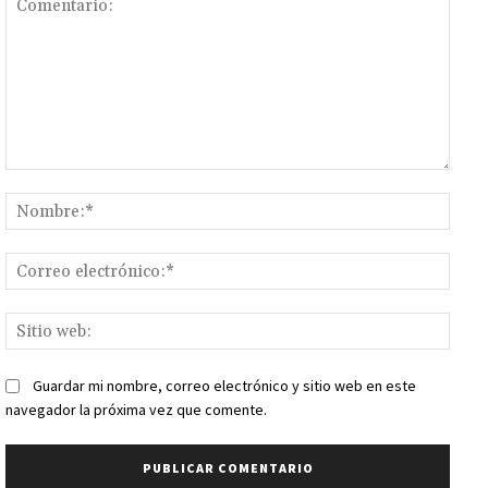
Comentario:
Nomb
Corr
elect
Sitio
web:
Guardar mi nombre, correo electrónico y sitio web en este
navegador la próxima vez que comente.