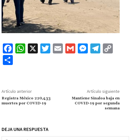
Fa
W
X
T
E
G
M
Te
C
ce
h
wi
m
m
es
le
o
C
b
at
tt
ai
ai
se
gr
p
o
o
sA
er
l
l
n
a
y
m
o
p
ge
m
Li
p
Artículo anterior
Artículo siguiente
k
p
r
n
ar
Registra México 220,433
Mantiene Sinaloa baja en
muertes por COVID-19
COVID-19 por segunda
k
tir
semana
DEJA UNA RESPUESTA