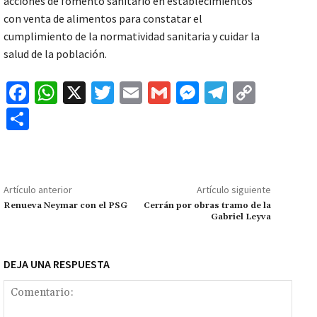
acciones de fomento sanitario en establecimientos
con venta de alimentos para constatar el
cumplimiento de la normatividad sanitaria y cuidar la
salud de la población.
Fa
W
X
T
E
G
M
Te
C
ce
h
wi
m
m
es
le
o
C
b
at
tt
ai
ai
se
gr
p
o
o
sA
er
l
l
n
a
y
m
o
p
ge
m
Li
p
Artículo anterior
Artículo siguiente
k
p
r
n
ar
Renueva Neymar con el PSG
Cerrán por obras tramo de la
Gabriel Leyva
k
tir
DEJA UNA RESPUESTA