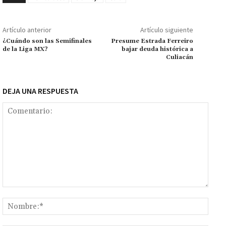
o
p
ge
m
Li
p
k
p
r
n
ar
Artículo anterior
Artículo siguiente
k
tir
¿Cuándo son las Semifinales
Presume Estrada Ferreiro
de la Liga MX?
bajar deuda histórica a
Culiacán
DEJA UNA RESPUESTA
Comentario:
Nomb