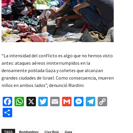
“La intensidad del conflicto es algo que no hemos visto
antes: ataques aéreos ininterrumpidos en la
densamente poblada Gaza y cohetes que alcanzan
grandes ciudades de Israel. Como consecuencia, mueren
niños en ambos lados”, denunció Mardini.
Fa
W
X
T
E
G
M
Te
C
ce
h
wi
m
m
es
le
o
C
b
at
tt
ai
ai
se
gr
p
o
o
sA
er
l
l
n
a
y
m
TAGS
Bombardeos
Cruz Roja
Gaza