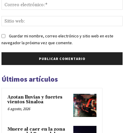
Corr
elect
Sitio
web:
Guardar mi nombre, correo electrónico y sitio web en este
navegador la próxima vez que comente.
Últimos artículos
Azotan lluvias y fuertes
vientos Sinaloa
6 agosto, 2026
Muere al caer en la zona