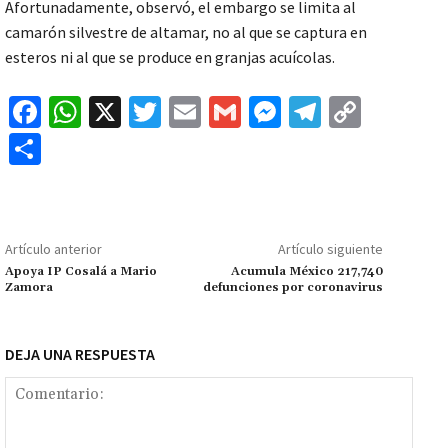
Afortunadamente, observó, el embargo se limita al
camarón silvestre de altamar, no al que se captura en
esteros ni al que se produce en granjas acuícolas.
Fa
W
X
T
E
G
M
Te
C
ce
h
wi
m
m
es
le
o
C
b
at
tt
ai
ai
se
gr
p
o
o
sA
er
l
l
n
a
y
m
o
p
ge
m
Li
p
Artículo anterior
Artículo siguiente
k
p
r
n
ar
Apoya IP Cosalá a Mario
Acumula México 217,740
Zamora
defunciones por coronavirus
k
tir
DEJA UNA RESPUESTA