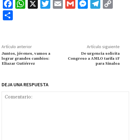
Fa
W
X
T
E
G
M
Te
C
ce
h
wi
m
m
es
le
o
C
b
at
tt
ai
ai
se
gr
p
o
o
sA
er
l
l
n
a
y
m
o
p
ge
m
Li
p
Artículo anterior
Artículo siguiente
k
p
r
n
ar
Juntos, jóvenes, vamos a
De urgencia solicita
lograr grandes cambios:
Congreso a AMLO tarifa 1F
k
tir
Eliazar Gutiérrez
para Sinaloa
DEJA UNA RESPUESTA