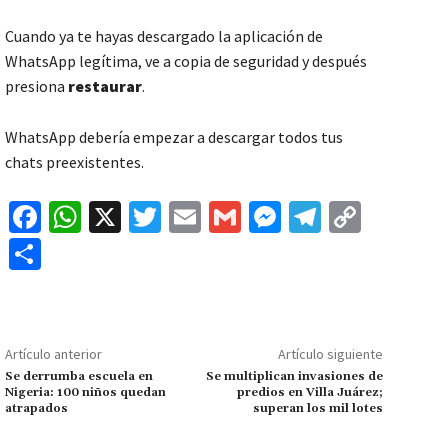
Cuando ya te hayas descargado la aplicación de
WhatsApp legítima, ve a copia de seguridad y después
presiona
restaurar
.
WhatsApp debería empezar a descargar todos tus
chats preexistentes.
Fa
W
X
T
E
G
M
Te
C
ce
h
wi
m
m
es
le
o
C
b
at
tt
ai
ai
se
gr
p
o
o
sA
er
l
l
n
a
y
m
o
p
ge
m
Li
p
Artículo anterior
Artículo siguiente
k
p
r
n
ar
Se derrumba escuela en
Se multiplican invasiones de
Nigeria: 100 niños quedan
predios en Villa Juárez;
k
tir
atrapados
superan los mil lotes