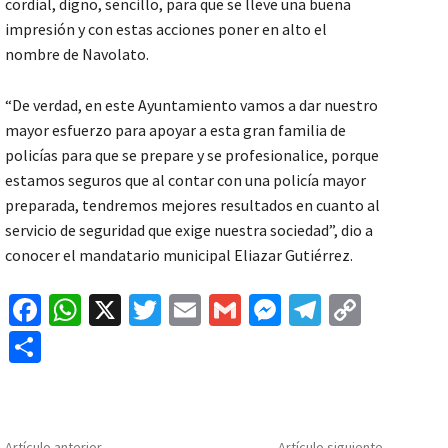
cordial, digno, sencillo, para que se lleve una buena
impresión y con estas acciones poner en alto el
nombre de Navolato.
“De verdad, en este Ayuntamiento vamos a dar nuestro
mayor esfuerzo para apoyar a esta gran familia de
policías para que se prepare y se profesionalice, porque
estamos seguros que al contar con una policía mayor
preparada, tendremos mejores resultados en cuanto al
servicio de seguridad que exige nuestra sociedad”, dio a
conocer el mandatario municipal Eliazar Gutiérrez.
Fa
W
X
T
E
G
M
Te
C
ce
h
wi
m
m
es
le
o
C
b
at
tt
ai
ai
se
gr
p
o
o
sA
er
l
l
n
a
y
m
o
p
ge
m
Li
p
Artículo anterior
Artículo siguiente