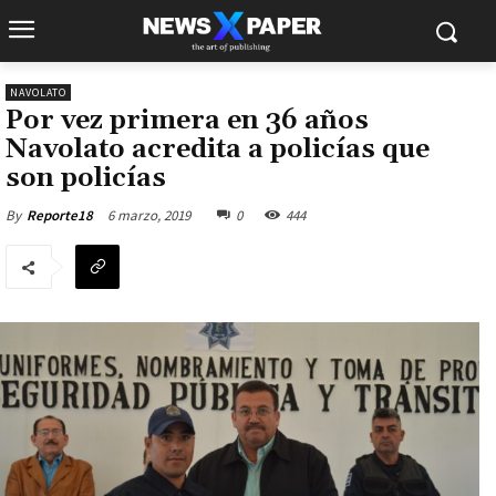
NAVOLATO
Por vez primera en 36 años
Navolato acredita a policías que
son policías
6 marzo, 2019
0
444
By
Reporte18