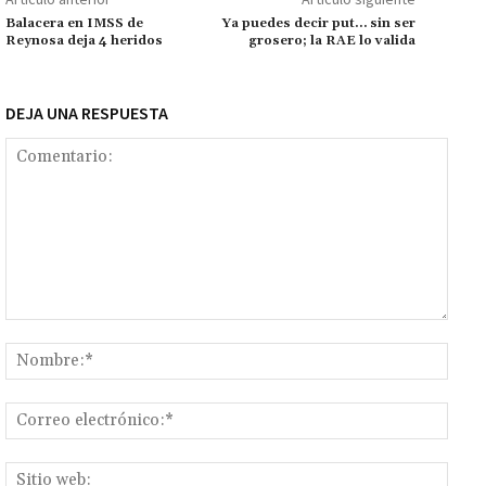
k
p
r
n
ar
Balacera en IMSS de
Ya puedes decir put… sin ser
Reynosa deja 4 heridos
grosero; la RAE lo valida
k
tir
DEJA UNA RESPUESTA
Comentario:
Nomb
Corr
elect
Sitio